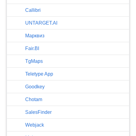
Callibri
UNTARGET.AI
Марквиз
Fair.BI
TgMaps
Teletype App
Goodkey
Chotam
SalesFinder
Webjack