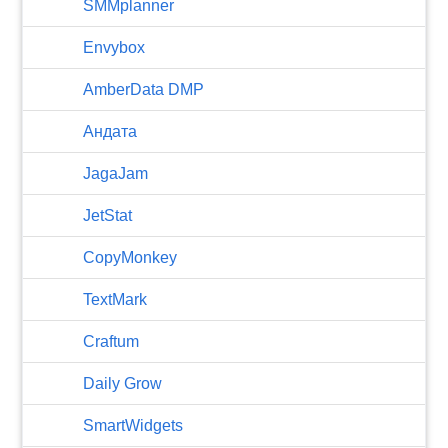
SMMplanner
Envybox
AmberData DMP
Андата
JagaJam
JetStat
CopyMonkey
TextMark
Craftum
​Daily Grow
SmartWidgets