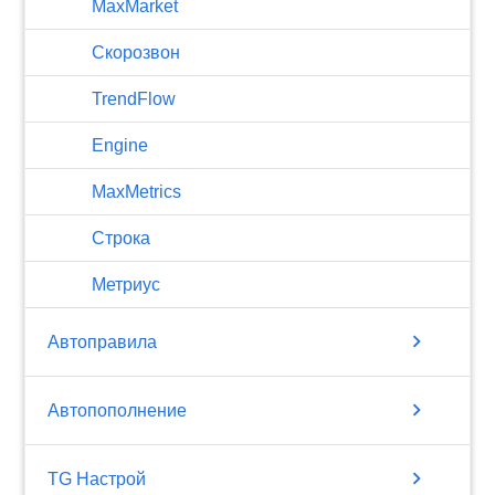
MaxMarket
Скорозвон
TrendFlow
Engine
MaxMetrics
Строка
Метриус
chevron_right
Автоправила
chevron_right
Автопополнение
chevron_right
TG Настрой