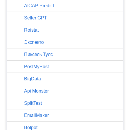
AICAP Predict
Seller GPT
Roistat
Экспекто
Пиксель Тулс
PostMyPost
BigData
Api Monster
SplitTest
EmailMaker
Botpot