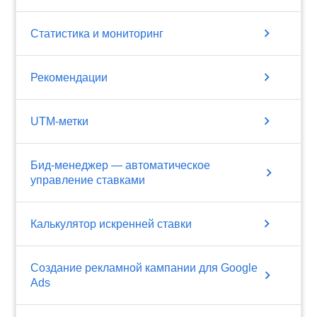
chevron_right
Статистика и мониторинг
chevron_right
Рекомендации
chevron_right
UTM-метки
Бид-менеджер — автоматическое
chevron_right
управление ставками
chevron_right
Калькулятор искренней ставки
Создание рекламной кампании для Google
chevron_right
Ads