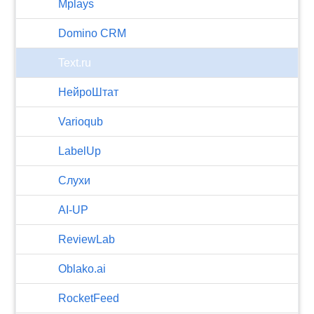
Mplays
Domino CRM
Text.ru
НейроШтат
Varioqub
LabelUp
Слухи
AI-UP
ReviewLab
Oblako.ai
RocketFeed