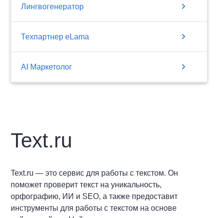
chevron_right
Лингвогенератор
chevron_right
Техпартнер eLama
chevron_right
AI Маркетолог
Text.ru
Text.ru — это сервис для работы с текстом. Он
поможет проверит текст на уникальность,
орфографию, ИИ и SEO, а также предоставит
инструменты для работы с текстом на основе